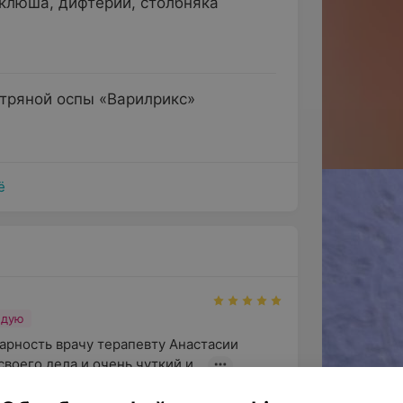
клюша, дифтерии, столбняка
тряной оспы «Варилрикс»
ё
ндую
арность врачу терапевту Анастасии 
воего дела и очень чуткий и...