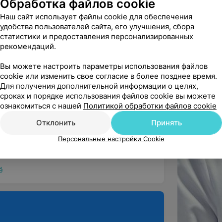
Обработка файлов cookie
Наш сайт использует файлы cookie для обеспечения
удобства пользователей сайта, его улучшения, сбора
статистики и предоставления персонализированных
 о детском стамотологе. Нежелание 
рекомендаций.
й же вы детский стоматоло...
Вы можете настроить параметры использования файлов
cookie или изменить свое согласие в более позднее время.
Для получения дополнительной информации о целях,
сроках и порядке использования файлов cookie вы можете
ознакомиться с нашей
Политикой обработки файлов cookie
 хочу выразить благодарность врачу 
Отклонить
Принять
ичу и медсестре приема Анн...
Персональные настройки Cookie
ё