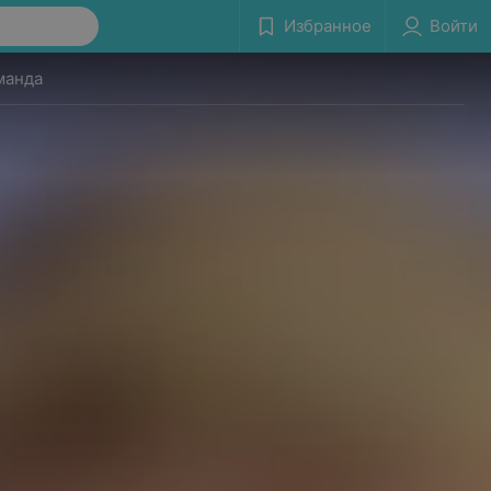
Избранное
Войти
манда