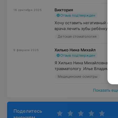
Виктория
16 сентября 2025
Отзыв подтвержден
Хочу оставить негативный отзыв
врача лечить зубы ребёнку. Како
Детская стоматология
Хилько Нина Михайл
9 февраля 2025
Отзыв подтвержден
Я Хилько Нина Михайловна Очень
травматологу  Илье Владимиров
Медицинские осмотры
Показать ещ
Поделитесь
мнением