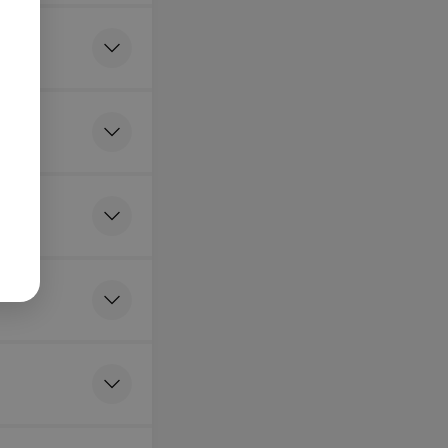
идаточных пазух
стей носа
атки в 2
стей таза