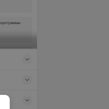
юорограммы
дела
ка в 1 проекции
риферических
лета в 2