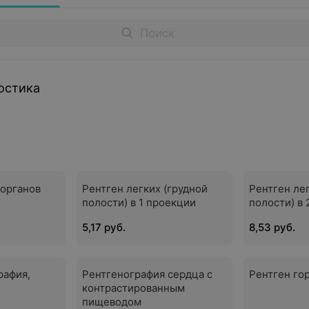
остика
 органов
Рентген легких (грудной
Рентген ле
полости) в 1 проекции
полости) в
5,17 руб.
8,53 руб.
рафия,
Рентгенография сердца с
Рентген го
контрастированным
пищеводом