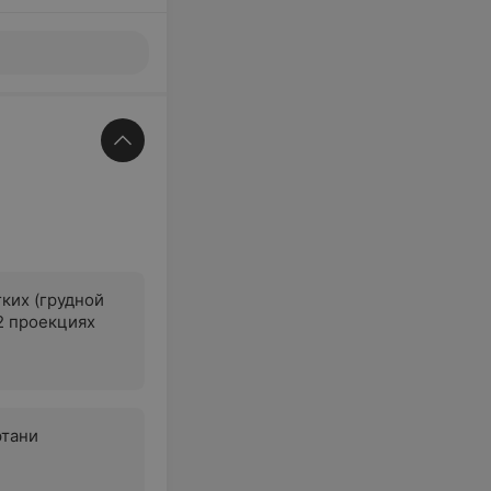
гких (грудной
 2 проекциях
ртани