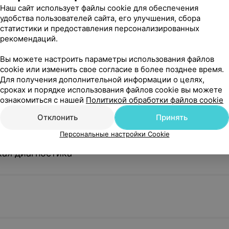
Наш сайт использует файлы cookie для обеспечения
удобства пользователей сайта, его улучшения, сбора
в 1
Рентген черепа в 2
Рентген пр
статистики и предоставления персонализированных
проекциях
носа
рекомендаций.
7,36 руб.
3,94 руб.
Вы можете настроить параметры использования файлов
cookie или изменить свое согласие в более позднее время.
Для получения дополнительной информации о целях,
-
Рентген нижней челюсти
Рентген ко
сроках и порядке использования файлов cookie вы можете
тава
ознакомиться с нашей
Политикой обработки файлов cookie
5,93 руб.
4,09 руб.
Отклонить
Принять
Персональные настройки Cookie
Рентген височной кости
Рентген лоп
ая диагностика
проекциях
5,93 руб.
7,36 руб.
Рентген грудины
Рентген ко
10,69 руб.
5,34 руб.