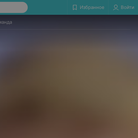
Избранное
Войти
манда