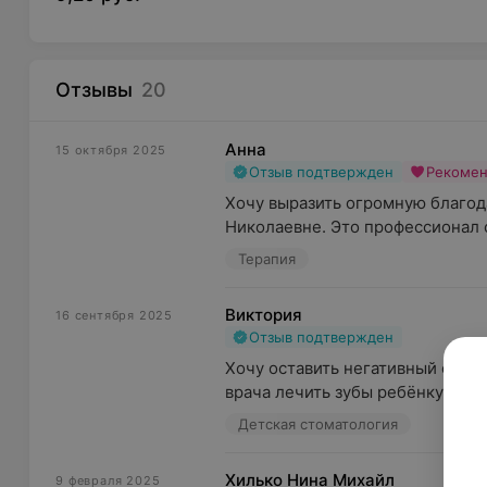
Отзывы
20
Анна
15 октября 2025
Отзыв подтвержден
Рекоме
Хочу выразить огромную благод
Николаевне. Это профессионал с
Терапия
Виктория
16 сентября 2025
Отзыв подтвержден
Хочу оставить негативный отзыв
врача лечить зубы ребёнку. Како
Детская стоматология
Хилько Нина Михайл
9 февраля 2025