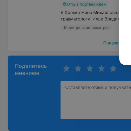
Отзыв подтвержден
Я Хилько Нина Михайловна Очень
травматологу  Илье Владимиров
Медицинские осмотры
Показать ещ
Поделитесь
мнением