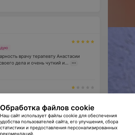
ндую
арность врачу терапевту Анастасии 
воего дела и очень чуткий и...
 о детском стамотологе. Нежелание 
Обработка файлов cookie
й же вы детский стоматоло...
Наш сайт использует файлы cookie для обеспечения
удобства пользователей сайта, его улучшения, сбора
статистики и предоставления персонализированных
рекомендаций.