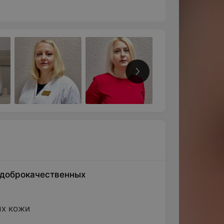
Все фото
 доброкачественных
ях кожи